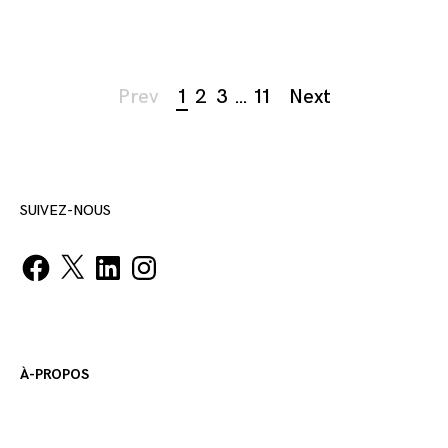
Page
Prev
1
2
3
…
11
Next
navigation
SUIVEZ-NOUS
Facebook
X
LinkedIn
Instagram
À-PROPOS