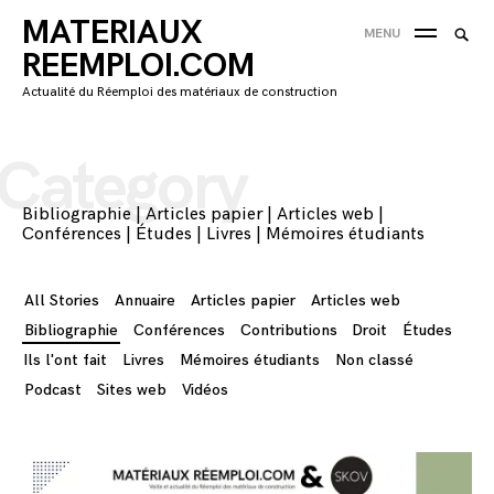
Skip
MATERIAUX
Searc
MENU
to
SEA
for:
REEMPLOI.COM
content
'
Actualité du Réemploi des matériaux de construction
Category
Bibliographie
|
Articles papier
|
Articles web
|
Conférences
|
Études
|
Livres
|
Mémoires étudiants
All Stories
Annuaire
Articles papier
Articles web
Bibliographie
Conférences
Contributions
Droit
Études
Ils l'ont fait
Livres
Mémoires étudiants
Non classé
Podcast
Sites web
Vidéos