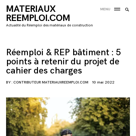
Skip
MATERIAUX
Searc
MENU
to
SEA
for:
REEMPLOI.COM
content
'
Actualité du Réemploi des matériaux de construction
Réemploi & REP bâtiment : 5
points à retenir du projet de
cahier des charges
BY :
CONTRIBUTEUR MATERIAUXREEMPLOI.COM
10 mai 2022