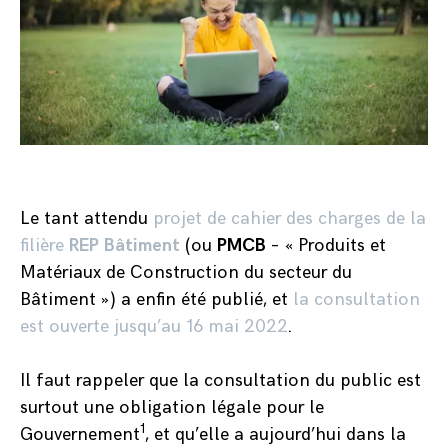
Le tant attendu
projet de cahier des charges de la
filière
REP Bâtiment
(ou
PMCB
– « Produits et
Matériaux de Construction du secteur du
Bâtiment ») a enfin été publié, et
la consultation
est ouverte jusqu’au 16 mai 2022
.
Il faut rappeler que la consultation du public est
surtout une obligation légale pour le
1
Gouvernement
, et qu’elle a aujourd’hui dans la