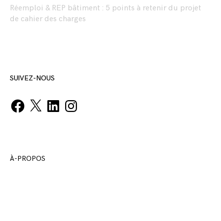
Réemploi & REP bâtiment : 5 points à retenir du projet
de cahier des charges
SUIVEZ-NOUS
Facebook
X
LinkedIn
Instagram
À-PROPOS