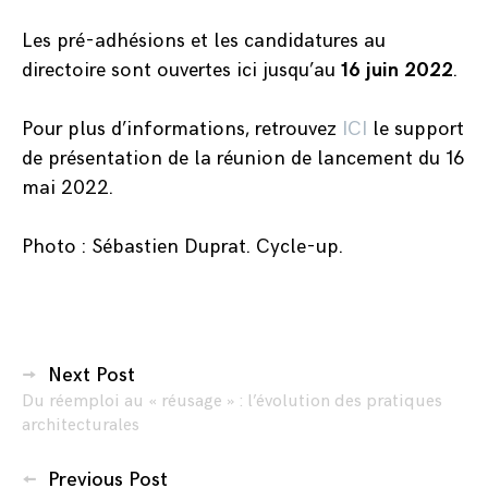
Les pré-adhésions et les candidatures au
directoire sont ouvertes ici
jusqu’au
16 juin 2022
.
Pour plus d’informations, retrouvez
ICI
le support
de présentation de la réunion de lancement du 16
mai 2022.
Photo : Sébastien Duprat. Cycle-up.
Posted
Navigation
in
Next Post
Articles
Du réemploi au « réusage » : l’évolution des pratiques
des
web
architecturales
,
articles
Contributions
Previous Post