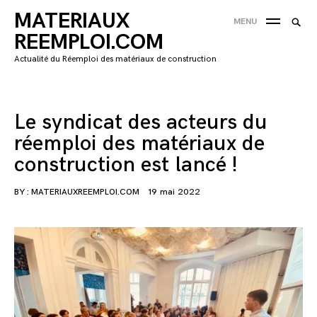
Skip
MATERIAUX
Searc
MENU
to
SEA
for:
REEMPLOI.COM
content
'
Actualité du Réemploi des matériaux de construction
Le syndicat des acteurs du
réemploi des matériaux de
construction est lancé !
BY :
MATERIAUXREEMPLOI.COM
19 mai 2022