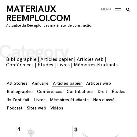
Skip
MATERIAUX
Searc
MENU
to
SEA
for:
REEMPLOI.COM
content
'
Actualité du Réemploi des matériaux de construction
Category
Bibliographie
|
Articles papier
|
Articles web
|
Conférences
|
Études
|
Livres
|
Mémoires étudiants
All Stories
Annuaire
Articles papier
Articles web
Bibliographie
Conférences
Contributions
Droit
Études
Ils l'ont fait
Livres
Mémoires étudiants
Non classé
Podcast
Sites web
Vidéos