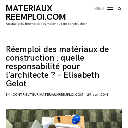
Skip
MATERIAUX
Searc
MENU
to
SEA
for:
REEMPLOI.COM
content
'
Actualité du Réemploi des matériaux de construction
Réemploi des matériaux de
construction : quelle
responsabilité pour
l’architecte ? – Elisabeth
Gelot
BY :
CONTRIBUTEUR MATERIAUXREEMPLOI.COM
29 avril 2018