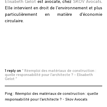
Elisabeth Gelot
est avocate, chez
SKOV Avocats
.
Elle intervient en droit de l’environnement et plus
particulièrement en matière d’économie
circulaire.
Posted
in
Articles
web
,
Bibliographie
,
1 reply on
“ Réemploi des matériaux de construction :
Contributions
,
quelle responsabilité pour l’architecte ? – Elisabeth
Droit
Gelot ”
Ping :
Réemploi des matériaux de construction : quelle
responsabilité pour l’architecte ? - Skov Avocats