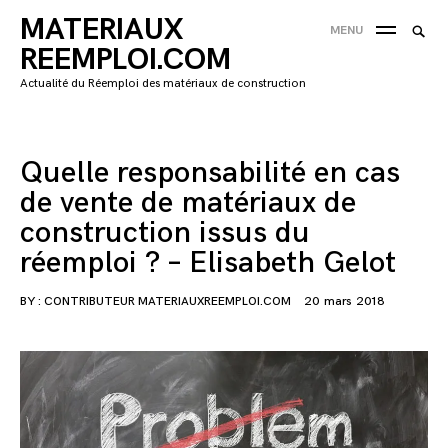
Skip
MATERIAUX
Searc
MENU
to
SEA
for:
REEMPLOI.COM
content
'
Actualité du Réemploi des matériaux de construction
Quelle responsabilité en cas
de vente de matériaux de
construction issus du
réemploi ? – Elisabeth Gelot
BY :
CONTRIBUTEUR MATERIAUXREEMPLOI.COM
20 mars 2018