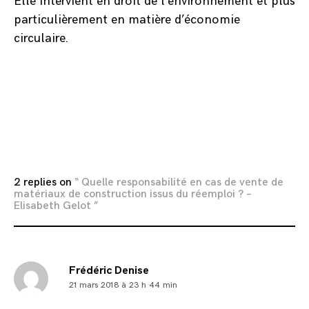
Elle intervient en droit de l’environnement et plus
particulièrement en matière d’économie
circulaire.
Posted
in
Articles
web
,
Bibliographie
,
2 replies on
“ Quelle responsabilité en cas de vente de
Contributions
,
matériaux de construction issus du réemploi ? –
Droit
Elisabeth Gelot ”
Frédéric Denise
21 mars 2018 à 23 h 44 min