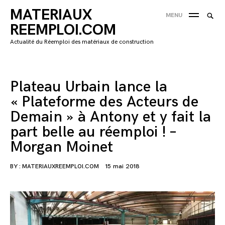
Skip
MATERIAUX
Searc
MENU
to
SEA
for:
REEMPLOI.COM
content
'
Actualité du Réemploi des matériaux de construction
Plateau Urbain lance la
« Plateforme des Acteurs de
Demain » à Antony et y fait la
part belle au réemploi ! –
Morgan Moinet
BY :
MATERIAUXREEMPLOI.COM
15 mai 2018