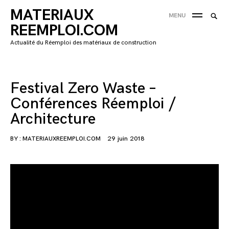
Skip
MATERIAUX
Searc
MENU
to
SEA
for:
REEMPLOI.COM
content
'
Actualité du Réemploi des matériaux de construction
Festival Zero Waste –
Conférences Réemploi /
Architecture
BY :
MATERIAUXREEMPLOI.COM
29 juin 2018