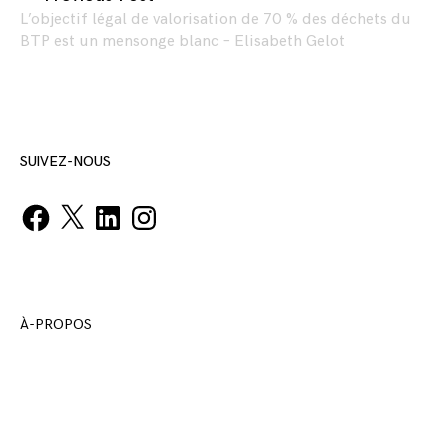
L’objectif légal de valorisation de 70 % des déchets du
BTP est un mensonge blanc – Elisabeth Gelot
SUIVEZ-NOUS
Facebook
X
LinkedIn
Instagram
À-PROPOS