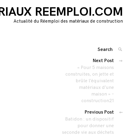
RIAUX REEMPLOI.COM
Actualité du Réemploi des matériaux de construction
Search
SEARC
for:
Navigation
Next Post
'
« Pour 5 maisons
des
construites, on jette et
brûle l’équivalent
articles
matériaux d’une
maison » –
construction21
Previous Post
Batidon : un dispositif
pour donner une
seconde vie aux déchets