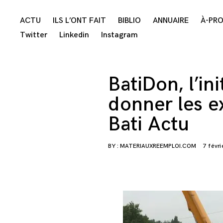
Skip
ACTU
ILS L’ONT FAIT
BIBLIO
ANNUAIRE
À-PR
to
Twitter
Linkedin
Instagram
content
BatiDon, l’in
donner les e
Bati Actu
BY :
MATERIAUXREEMPLOI.COM
7 févri