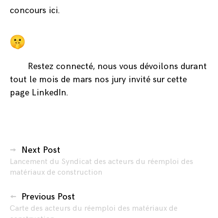
concours
ici
.
Restez connecté, nous vous dévoilons durant
tout le mois de mars nos jury invité sur
cette
page LinkedIn
.
Posted
Navigation
in
Next Post
Sites
Lancement du Syndicat des acteurs du réemploi des
des
web
matériaux de construction
articles
Previous Post
Carte des acteurs du réemploi des matériaux de