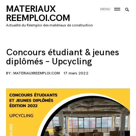
Skip
MATERIAUX
Searc
MENU
to
SEA
for:
REEMPLOI.COM
content
'
Actualité du Réemploi des matériaux de construction
Concours étudiant & jeunes
diplômés – Upcycling
BY :
MATERIAUXREEMPLOI.COM
17 mars 2022